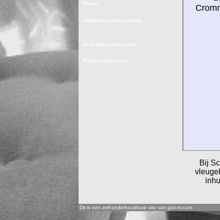
Musici
Cromm
Lichtbaken Concertserie
De Engel Concertserie
Eigen composities
Bij Sc
vleugel
inhu
Dit is een zelf-onderhoudbare site van gso-nl.com