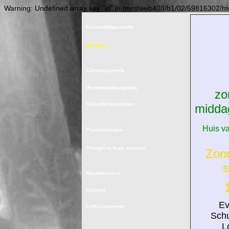
Warning: Undefined array key "id" in /mnt/web403/b1/02/59816302/ht
Concertorganisatie
Welkom
Concertagenda
Reserveer/bespreek
zo
Geluidsfragmenten
midda
Huis v
Pianotransport
Vleugel te huur concert
Zon
s
Muzieklessen
1
Contact
Ev
koffieconcerten
Schus
L