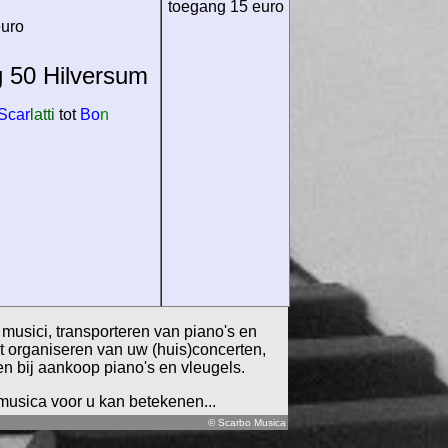
toegang 15 euro
euro
g 50 Hilversum
Scar
latti
tot
Bo
n
 musici, transporteren van piano's en
et organiseren van uw (huis)concerten,
en bij aankoop piano's en vleugels.
omusica voor u kan betekenen...
© Scarbo Musica