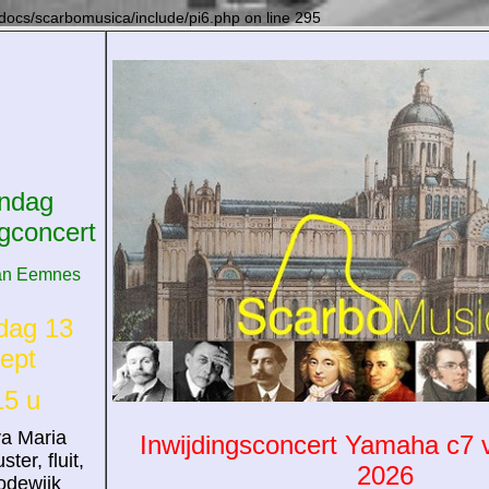
docs/scarbomusica/include/pi6.php on line 295
ndag
gconcert
an Eemnes
dag 13
ept
5 u
a Maria
Inwijdingsconcert Yamaha c7 v
ter, fluit,
2026
odewijk